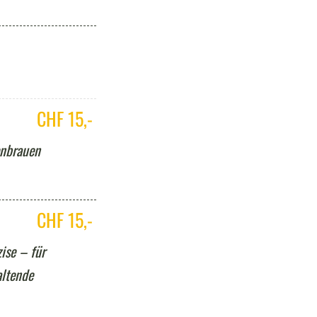
CHF 15,-
enbrauen
CHF 15,-
ise – für
altende