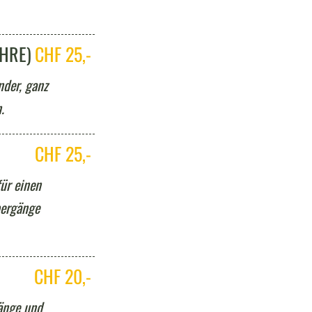
AHRE)
CHF 25,-
nder, ganz
.
CHF 25,-
für einen
bergänge
CHF 20,-
Länge und