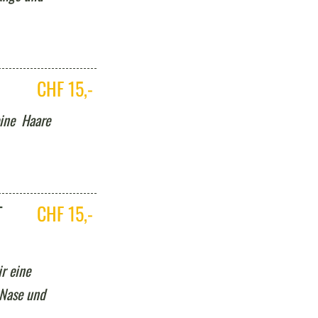
CHF 15,-
ine Haare
T
CHF 15,-
r eine
 Nase und